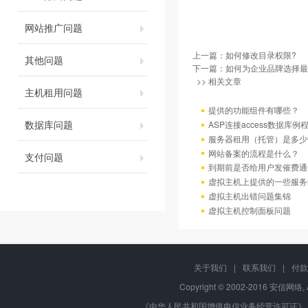
网站推广问题
上一篇：
如何修改目录权限?
其他问题
下一篇：
如何为企业品牌选择最
>> 相关文章
主机租用问题
提供的功能组件有哪些？
数据库问题
ASP连接access数据库例
服务器租用（托管）是多少
网站备案的流程是什么？
支付问题
到期前是否给用户发催费通
虚拟主机上提供的一些服务
虚拟主机出错问题集锦
虚拟主机控制面板问题
关于我们
|
联系我们
|
付款
Copyright © 2002-2016 安信网络, 
《中华人民共和国增值电信业务经营许可证》 编号