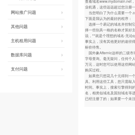
查看域名
www.mydomain.net
，
业机遇，这些远远超过您注册一
网站推广问题
当您明白了为什么需要一个.c
下面是我认为的最好的程序：
选择一个易记的域名并控制它
其他问题
择一些别具一格的名称才算好
说，**就是个理想的域名-无论
主机租用问题
事实上，没有其他更好的途径得
标价待售。
国外象Afternic这样的
数据库问题
字母查询。毫无疑问，任何个人
万元，这时您可以使用这些网
支付问题
购买过程。
如果您只想花几十元得到一个.
具。利用这些工具，您只需敲
时间。事实上，搜索引擎得到的
名，相类似域名及国别域名等进
已经注册了的；如果要一个未