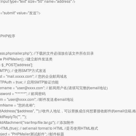
put type="text" size="50" name="address" />
e="submit" value="发送"/>
PHP程序
"class.phpmailer.php"); //下载的文件必须放在该文件所在目录
new PHPMailer(); //建立邮件发送类
 $_POST['address'];
sSMTP(); // 使用SMTP方式发送
st = "mail.xxxxx.com"; // 您的企业邮局域名
MTPAuth = true; // 启用SMTP验证功能
ername = "
user@xxxx.com
"; // 邮局用户名(请填写完整的email地址)
ssword = "******"; // 邮局密码
m = "
user@xxxx.com
"; //邮件发送者email地址
romName = "您的名称";
AddAddress("$address", "");//收件人地址，可以替换成任何想要接收邮件的email信箱,格
dReplyTo("", "");
ddAttachment("/var/tmp/file.tar.gz"); // 添加附件
IsHTML(true); // set email format to HTML //是否使用HTML格式
ubject = "PHPMailer测试邮件"; //邮件标题