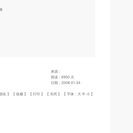
省略
来源：
阅读：
6950
次
日期：
2008-01-24
朋友
】 【
收藏
】 【
打印
】 【
关闭
】 【 字体：
大
中
小
】