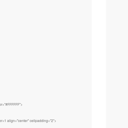
lor="#FFFFFF">
r=1 align="center" cellpadding="2">