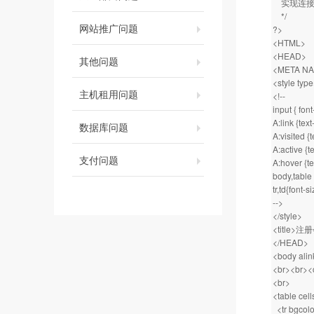
实现连接
*/
网站推广问题
?>
<HTML>
<HEAD>
其他问题
<META NAM
<style type
主机租用问题
<!--
input { font
A:link {tex
数据库问题
A:visited {
A:active {t
支付问题
A:hover {te
body,table 
tr,td{font-s
-->
</style>
<title>注
</HEAD>
<body alin
<br><br><
<br>
<table cel
<tr bgcolo