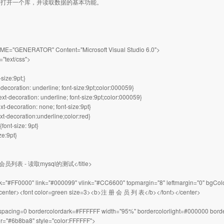
打开一个库，并读取数据的基本功能。
E="GENERATOR" Content="Microsoft Visual Studio 6.0">
="text/css">
-size:9pt;}
t-decoration: underline; font-size:9pt;color:000059}
text-decoration: underline; font-size:9pt;color:000059}
ext-decoration: none; font-size:9pt}
xt-decoration:underline;color:red}
{font-size: 9pt}
ize:9pt}
册会员列表 - 读取mysql的测试</title>
k="#FF0000" link="#000099" vlink="#CC6600" topmargin="8" leftmargin="0" bgCo
center><font color=green size=3><b>注 册 会 员 列 表</b></font></center>
lspacing=0 bordercolordark=#FFFFFF width="95%" bordercolorlight=#000000 borde
r="#6b8ba8" style="color:FFFFFF">