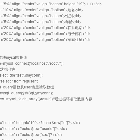
="5%" align="center" valign="bottom" height="19">ＩＤ</td>
="10%" align="center" valign="bottom">姓名</td>
="5%" align="center" valign="bottom">性别</td>
="5%" align="center" valign="bottom">年龄</td>
="20%" align="center" valign="bottom">联系电话</td>
="20%" align="center" valign="bottom">电子邮件</td>
="20%" align="center" valign="bottom">家庭住址</td>
地mysql数据库
sql_connect("localhost","root","");
st为操作库
ect_db("test",$myconn);
elect * from reguser";
ql_query函数从user表里读取数据
ysql_query($strSql,$myconn);
ow=mysql_fetch_array($result))//通过循环读取数据内容
"center" height="19"><?echo $row["id"]?></td>
"center"><?echo $row["userid"]?></td>
="center"><?echo $row["sex"]?></td>