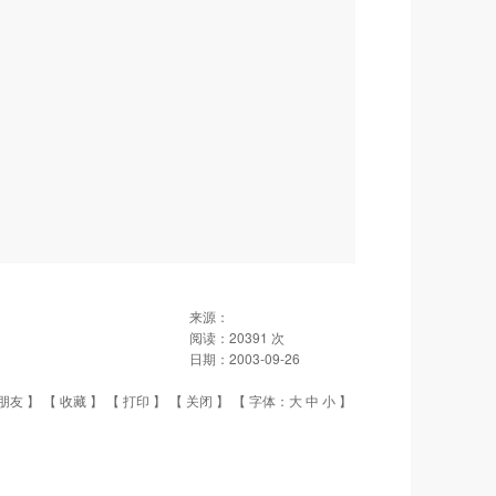
来源：
阅读：
20391
次
日期：
2003-09-26
朋友
】 【
收藏
】 【
打印
】 【
关闭
】 【 字体：
大
中
小
】