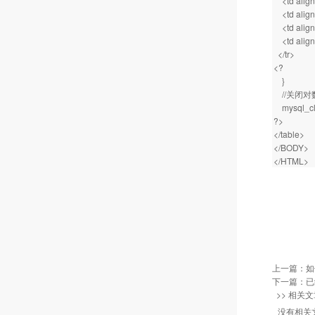
<td align
<td align=
<td align=
<td align
</tr>
<?
}
//关闭对
mysql_cl
?>
</table>
</BODY>
</HTML>
上一篇：
如
下一篇：已
>> 相关文
没有相关