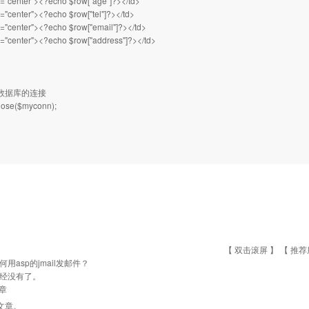
="center"><?echo $row["age"]?></td>
"center"><?echo $row["tel"]?></td>
"center"><?echo $row["email"]?></td>
="center"><?echo $row["address"]?></td>
数据库的连接
ose($myconn);
【 双击滚屏 】 【
推荐
何用asp的jmail发邮件？
经没有了。
章
文章。