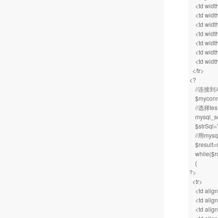
<td width
<td width
<td width
<td width
<td width
<td width
<td width
</tr>
<?
//连接到本
$myconn=my
//选择te
mysql_sel
$strSql="s
//用mys
$result=m
while($r
{
?>
<tr>
<td align=
<td align=
<td align