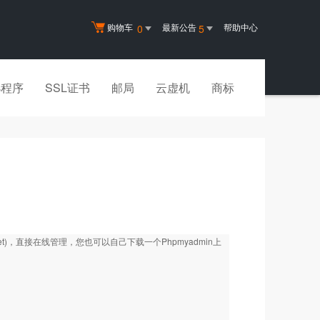
购物车
最新公告
帮助中心
0
5
小程序
SSL证书
邮局
云虚机
商标
et
)，直接在线管理，您也可以自己下载一个Phpmyadmin上