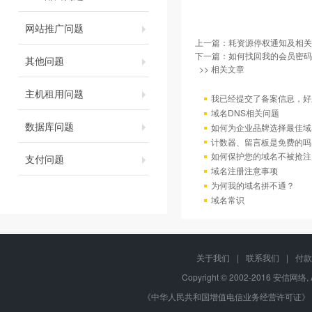
网站推广问题
上一篇：
耗资源停权通知及相关
下一篇：
如何找回我的会员密码
其他问题
>> 相关文章
主机租用问题
我已经提交了备案信息，好
域名DNS相关问题
数据库问题
如何为企业品牌选择最佳域
计数器、留言板是免费的吗
如何保护您的域名不被抢注
支付问题
域名注册注意事项
为何我的域名拼不通？
域名常识
关于我们
|
联系我们
|
付款
Copyright © 2002-2016 安信网络, 
《中华人民共和国增值电信业务经营许可证》 编号