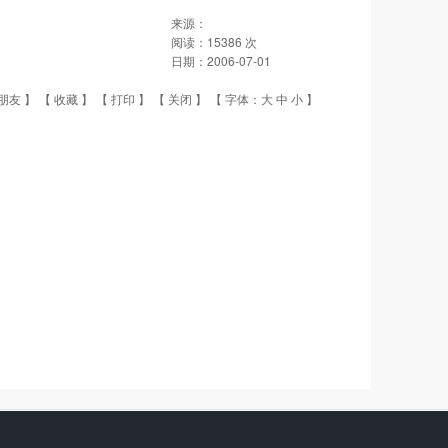
来源：
阅读：
15386
次
日期：
2006-07-01
朋友
】 【
收藏
】 【
打印
】 【
关闭
】 【 字体：
大
中
小
】