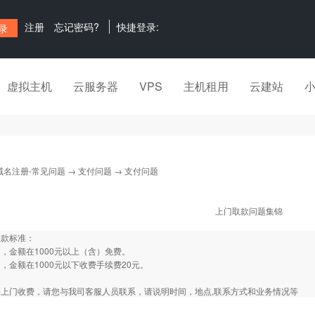
注册
忘记密码?
快捷登录:
虚拟主机
云服务器
VPS
主机租用
云建站
域名注册-常见问题
→
支付问题
→ 支付问题
上门取款问题集锦
取款标准：
，金额在1000元以上（含）免费。
，金额在1000元以下收费手续费20元。
上门收费，请您与我司客服人员联系，请说明时间，地点,联系方式和业务情况等