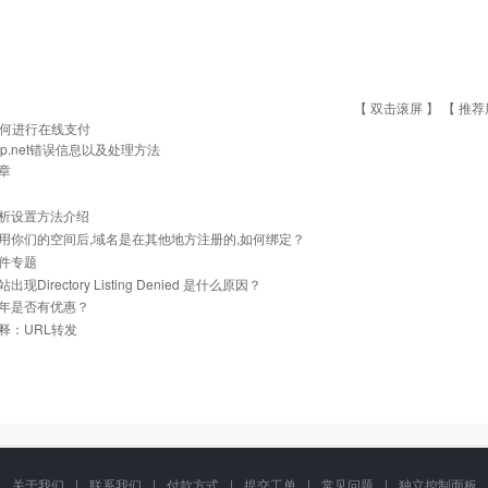
【 双击滚屏 】 【
推荐
何进行在线支付
sp.net错误信息以及处理方法
章
析设置方法介绍
用你们的空间后,域名是在其他地方注册的,如何绑定？
件专题
现Directory Listing Denied 是什么原因？
年是否有优惠？
释：URL转发
关于我们
|
联系我们
|
付款方式
|
提交工单
|
常见问题
|
独立控制面板