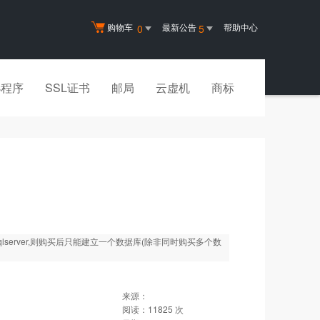
购物车
最新公告
帮助中心
0
5
小程序
SSL证书
邮局
云虚机
商标
lserver,则购买后只能建立一个数据库(除非同时购买多个数
来源：
阅读：
11825
次