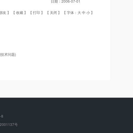
日期：
2006-07-01
朋友
】 【
收藏
】 【
打印
】 【
关闭
】 【 字体：
大
中
小
】
技术问题)
-8
2001137号