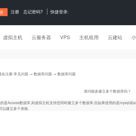
注册
忘记密码?
快捷登录:
虚拟主机
云服务器
VPS
主机租用
云建站
域名注册-常见问题
→
数据库问题
→ 数据库问题
请问能多建立多个数据库吗？
的是Access数据库,则虚拟主机支持您同时建立多个数据库.但如果使用的是mysql或sq
过可以建立多个表格.