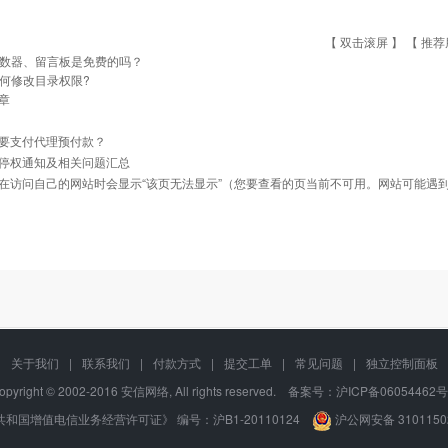
【 双击滚屏 】 【
推荐
数器、留言板是免费的吗？
何修改目录权限?
章
要支付代理预付款？
停权通知及相关问题汇总
在访问自己的网站时会显示“该页无法显示”（您要查看的页当前不可用。网站可能遇到
关于我们
|
联系我们
|
付款方式
|
提交工单
|
常见问题
|
独立控制面板
opyright © 2002-2016 安信网络, All rights reserved. 备案号：
沪ICP备06054462号
和国增值电信业务经营许可证》 编号：沪B1-20110124
沪公网安备 3101150