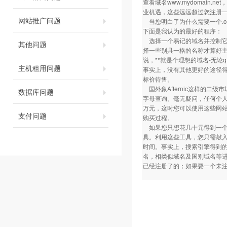
查看域名
www.mydomain.net
，
业机遇，这些远远超过您注册一
网站推广问题
当您明白了为什么需要一个.c
下面是我认为的最好的程序：
选择一个易记的域名并控制它
其他问题
择一些别具一格的名称才算好
说，**就是个理想的域名-无论
主机租用问题
事实上，没有其他更好的途径得
标价待售。
国外象Afternic这样的
数据库问题
字母查询。毫无疑问，任何个人
万元，这时您可以使用这些网
支付问题
购买过程。
如果您只想花几十元得到一个.
具。利用这些工具，您只需敲
时间。事实上，搜索引擎得到的
名，相类似域名及国别域名等进
已经注册了的；如果要一个未