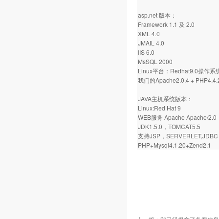
asp.net 版本：
Framework 1.1 及 2.0
XML 4.0
JMAIL 4.0
IIS 6.0
MsSQL 2000
Linux平台：Redhat9.0操作系
我们的Apache2.0.4 + PHP4.4.2
JAVA主机系统版本：
Linux:Red Hat 9
WEB服务 Apache Apache/2.0
JDK1.5.0，TOMCAT5.5
支持JSP，SERVERLET,JDBC 
PHP+Mysql4.1.20+Zend2.1