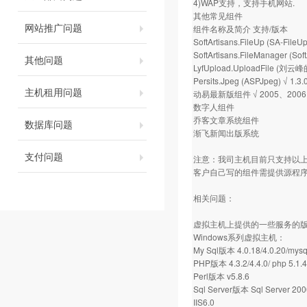
4)WAP支持，支持手机网站.
其他常见组件
网站推广问题
组件名称及简介 支持/版本
SoftArtisans.FileUp (SA-File
SoftArtisans.FileManager (S
其他问题
LyfUpload.UploadFile (
Persits.Jpeg (ASPJpeg) √ 1.3.
主机租用问题
动易最新版组件 √ 2005、2006
数字人组件
乔客文章系统组件
数据库问题
渐飞新闻出版系统
支付问题
注意：我司主机目前只支持以
客户自己写的组件需提供源程序
相关问题：
虚拟主机上提供的一些服务的版
Windows系列虚拟主机：
My Sql版本 4.0.18/4.0.20/mysq
PHP版本 4.3.2/4.4.0/ php 5.1.4
Perl版本 v5.8.6
Sql Server版本 Sql Server 200
IIS6.0