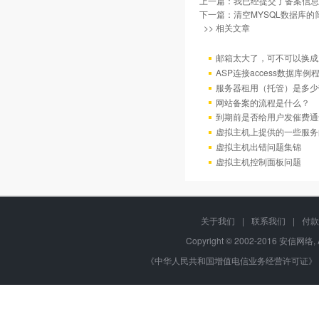
上一篇：
我已经提交了备案信息
下一篇：
清空MYSQL数据库的
>> 相关文章
邮箱太大了，可不可以换成
ASP连接access数据库例
服务器租用（托管）是多少
网站备案的流程是什么？
到期前是否给用户发催费通
虚拟主机上提供的一些服务
虚拟主机出错问题集锦
虚拟主机控制面板问题
关于我们
|
联系我们
|
付款
Copyright © 2002-2016 安信网络, 
《中华人民共和国增值电信业务经营许可证》 编号