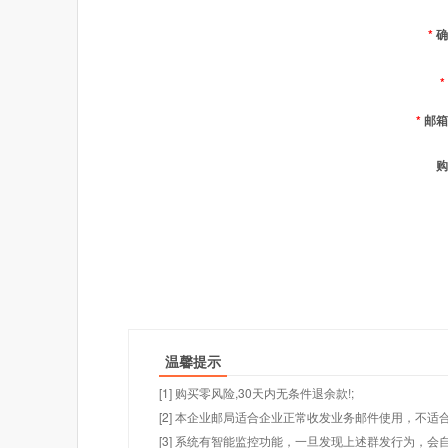
*
确
*
*
邮箱
购
温馨提示
[1] 购买零风险,30天内无条件退余款!;
[2] 本企业邮局适合企业正常收发业务邮件使用，不
[3] 系统有智能监控功能，一旦发现上述群发行为，会