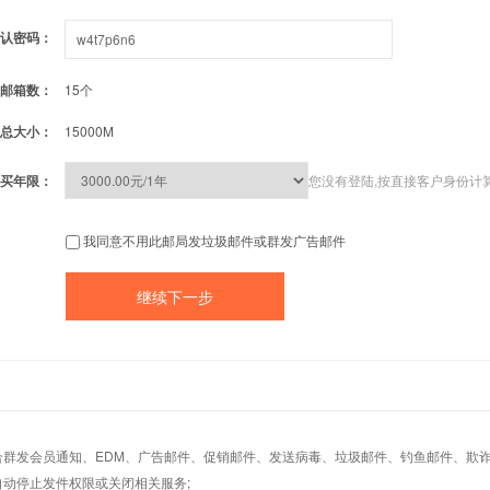
认密码：
邮箱数：
15个
总大小：
15000M
买年限：
您没有登陆,按直接客户身份计
我同意不用此邮局发垃圾邮件或群发广告邮件
适合群发会员通知、EDM、广告邮件、促销邮件、发送病毒、垃圾邮件、钓鱼邮件、欺诈
自动停止发件权限或关闭相关服务;