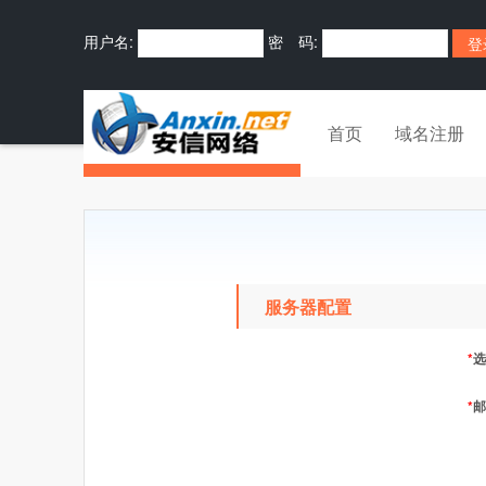
用户名:
密 码:
首页
域名注册
服务器配置
*
选
*
邮