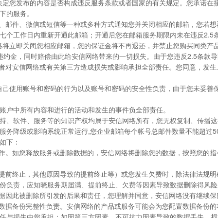
来决定您发布的内容是否构成违反服务条款或者国家的有关规定。您承诺在
下的服务。
内信、邮件、微信或短信等一种或多种方式通知您并关闭相应的邮箱，您若想
七个工作日内重新开通此邮箱；开通后您在邮箱服务期限内未在违反2.5
网络将立即关闭您相应邮箱，您的保证金将不再退还，并禁止您购买同类产
违约金，同时赔偿由此给安信网络带来的一切损失。由于您违反2.5条款
果或者对安信网络或有关第三方造成损失或影响承担全部责任。您同意，发
对自己使用账号和密码的行为以及账号和密码的安全性负责，由于您未妥善
箱账户中所有内容和进行的活动和发生的事件负全部责任。
术支持、软件、服务等的知识产权均属于安信网络所有，您无权复制、传播
成服务降级或影响系统正常运行,您企业邮箱每个帐号总邮件数量不能超过50
定如下：
等操作。如您释放服务或删除数据的，安信网络将删除您的数据，按照您的
一致提前终止，其他原因导致的提前终止等）或您发生欠费时，除法律法规
份负责，应知晓服务期届满、提前终止、欠费等因素导致数据删除得风险
担数据因此被删除所引发的后果和责任，您理解并同意，安信网络没有继续
并对数据备份完整性负责。安信网络的产品或服务可能会为您配置数据备份
任与损失由您承担；如因第三方因素、不可抗力因素导致的数据丢失、损