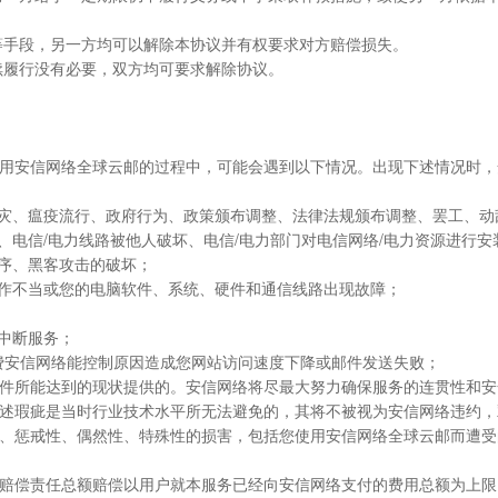
力等手段，另一方均可以解除本协议并有权要求对方赔偿损失。
继续履行没有必要，双方均可要求解除协议。
在使用安信网络全球云邮的过程中，可能会遇到以下情况。出现下述情况时
、火灾、瘟疫流行、政府行为、政策颁布调整、法律法规颁布调整、罢工、动
整、电信/电力线路被他人破坏、电信/电力部门对电信网络/电力资源进行
程序、黑客攻击的破坏；
您操作不当或您的电脑软件、系统、硬件和通信线路出现故障；
间中断服务；
件设置等费安信网络能控制原因造成您网站访问速度下降或邮件发送失败；
和条件所能达到的现状提供的。安信网络将尽最大努力确保服务的连贯性和
述瑕疵是当时行业技术水平所无法避免的，其将不被视为安信网络违约，
果性、惩戒性、偶然性、特殊性的损害，包括您使用安信网络全球云邮而遭
违约赔偿责任总额赔偿以用户就本服务已经向安信网络支付的费用总额为上限