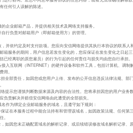
有任何引人误解的陈述。
后缀的企业邮箱产品，并提供相关技术及网络支持服务。
，并自行负责对邮箱用户（即邮箱使用方）的管理。
有效，并依约定及时支付款项。您应向安信网络提供其执行本协议的联系人
邮箱服务的期间，用户信息若发生变化的，您应保证在发生变化之日起三
括已经离职的原您雇员）的行为引起的任何责任与损失均由您自行承担。
备接入互联网（INTERNET）的硬件设备和软件工具，包括计算机、调
费用。
数据承担全部责任，如因您或您用户上传、发布的公开信息违反法律法规、
。
安信网络提示您谨慎判断数据来源及内容的合法性。您将承担因您的用户业
应负责解决并赔偿安信网络由此遭受的全部损失。
的域名作为绑定企业邮箱服务的域名，且遵守如下规则：
权，并保证在本服务过程中能合法持有和管理该域名，如因政策法规、任何
任。
记录，如因您未正确配置域名的解析记录、或后续错误修改域名解析记录、