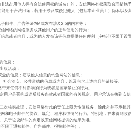
（例如非法占用他人拥有合法使用权的域名）的，安信网络有权采取合理措施
控功能用于合法用途，若用于涉及或侵犯他人（包括本企业员工）隐私以及
子邮件、广告等SPAM或发布涉及2.5的内容等；
乱安信网络的网络服务或其他用户的正常使用的行为；
下信息或者内容，或为他人发布该等信息提供任何便利（包括但不限于设置UR
的信息；
网出版活动；
安全的信息；窃取他人信息的钓鱼网站的信息；
序、社会治安、公共道德的信息或内容，以及包含上述内容的链接等。
络带来任何不利影响的行为或者是国家禁止的行为。
定用户是否构成违反服务条款或者国家的有关规定。用户承诺在接到安信
二次核实处理，安信网络对此的责任上限为恢复服务，除此外并不承担其
关互联网和电子邮件的协议、规定、程序和惯例的行为。特别地，在未得到
。关于垃圾邮件的判定以安信网络提供的结果为准。
括但不限于通知邮件、广告邮件、报警邮件等）。