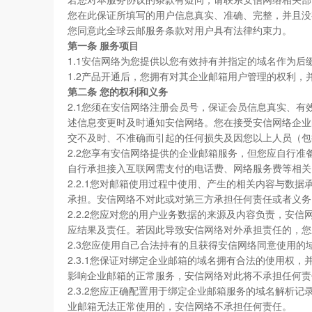
您在此保证所填写的用户信息真实、准确、完整，并且没
您同意此全球云邮服务条款对用户具有法律约束力。
第一条 服务项目
1.1安信网络为您提供以您有效持有并指定的域名作为
1.2产品开通后，您拥有对其企业邮箱用户管理的权利
第二条 您的权利和义务
2.1您须在安信网络注册会员号，保证会员信息真实、
述信息变更时及时通知安信网络。您在接受安信网络企业
交不及时、不准确而引起的任何损失及因您以上人员（包
2.2您享有安信网络提供的企业邮箱服务，但您应自行准
自行承担接入互联网需支付的电话费、网络服务费等相关
2.2.1您对邮箱使用过程中使用、产生的相关内容与
承担。安信网络不对此或对第三方承担任何责任或者义务
2.2.2您应对您的用户业务数据的来源及内容负责，
应结果及责任。若因此导致安信网络对外承担责任的，您
2.3您应使用自己合法持有的且获得安信网络同意使用
2.3.1您保证对绑定企业邮箱的域名拥有合法的使用
影响企业邮箱的正常服务，安信网络对此将不承担任何责
2.3.2您应正确配置用于绑定企业邮箱服务的域名解析
业邮箱无法正常使用的，安信网络不承担任何责任。