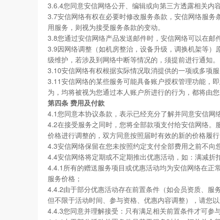
3.6.4您同意安信网络公开、编辑或向第三方透露相关内
3.7安信网络有权在必要时修改服务条款，安信网络服
用服务，则视为接受服务条款的变动。
3.8您通过安信网络产品发送邮件时，安信网络可以在
3.9因网络调整（如机房整治，设备升级，调换机架等）
级维护，若涉及到网络中断等情况的，须提前进行通知。
3.10安信网络有权根据实际情况取消提供的一项或多
3.11安信网络的某些服务可能具备账户授权管理功能
为，均将被视为您通过本人账户所进行的行为，都将由您
第四条 费用及付款
4.1您同意本协议条款，表示已经充分了解并同意安信
4.2在接受服务之同时，您将全部款项支付给安信网络
价格进行调整的，双方同意按照届时有效的新的价格履行
4.3安信网络保留在您未按照约定支付全部费用之前不向
4.4安信网络将定期或不定期推出优惠活动，如：满减
4.4.1所有的赠送服务项目或优惠活动均为安信网络
服务价格；
4.4.2由于部分优惠活动存在前置条件（如会员资质
但不限于活动时间、参与资格、优惠内容调整），请您以
4.4.3您同意并理解接受：只有满足相关前置条件才