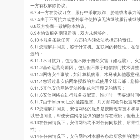
一方有权解除协议。
6.7.4一方在协议订立、履行中采取欺诈、胁迫或者暴
6.7.5由于不可抗力或意外事件使协议无法继续履行或
6.8双方协商一致解除本协议。
6.9本协议服务期限届满，双方未续签的。
6.10本服务条款任何一方违约均须依法承担违约责任。
6.11您理解并同意，鉴于计算机、互联网的特殊性，
违约：
6.11.1不可抗力，包括但不限于自然灾害（如地震）
6.11.2基础运营商原因，包括但不限于电信部门技术调
6.11.3网络安全事故，如计算机病毒、木马或其他恶意
6.11.4您通过非安信网络授权的方式使用全球云邮，
6.11.5其他安信网络无法控制或合理预见的情形；
6.11.6安信网络在进行服务器配置、维护时，需要短时
6.11.7由于Internet上的通路阻塞、对方邮箱收
6.12您理解并同意，安信网络的服务是按照现有技术
以您也同意，即使安信网络提供的服务存在瑕疵，但若上
6.13在任何情况下，安信网络均不对任何间接性、后
性）。
6.14在任何情况下，安信网络对本服务条款所承担的