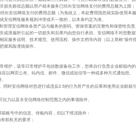
关损失赔偿总额以用户就本服务已经向安信网络支付的费用总额为上限；
已经向安信网络支付的费用总额（为免歧义，本处费用指您就实际使用本服
或安信网络服务规则冲突或不一致的，以本条约定为准。
进入和管理安信网络各类产品与服务的密码、密保答案的完整性和保密性负
失或泄漏所引起的一切损失和后果均由您自行承担。安信网络不对您数据
的相应服务说明、技术规范、使用流程、操作文档等内容（以上简称“操作
把握风险谨慎操作。
的日常维护，该等日常维护不包括数据备份工作，您将自行负责企业邮箱内
信网络应以网页公布、站内信、邮件、微信或短信等一种或多种方式通知您。
持。
权利。同时安信网络对您进行或违反2.5的行为所产生的后果和使用企业邮
不可抗力以及非安信网络控制范围之内的事项除外。
业邮箱账号中的信息、传输内容，但以下情况除外：
他有权机关的要求；