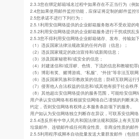
2.3.3您在绑定邮箱域名过程中如果存在不正当行为
2.4您如果使用邮件监控功能，应保证将定制的邮件监
2.5您承诺不进行下列行为：
2.5.1利用安信网络提供的企业邮箱服务散布不受欢迎的电
2.5.2利用安信网络提供的企业邮箱服务进行干扰或扰
2.5.3您不得利用安信网络企业邮箱储存、发布、传输如
（1）违反国家法律法规政策的任何内容（信息）；
（2）违反国家规定的政治宣传和/或新闻信息；
（3）涉及国家秘密和/或安全的信息；
（4）封建迷信和/或淫秽、色情、下流的信息和教唆犯罪
（5）博彩有奖、赌博游戏、“私服”、“外挂”等非法互联
（6）违反国家民族和宗教政策的信息；防碍互联网运行
（7）侵害他人合法权益的信息和/或其他有损于社会秩
（8）其他超出安信网络提供的服务范围，可能给安信网
用户承认安信网络有权根据安信网络自己谨慎的判断来决
约定，否则安信网络有权终止本服务条款项下的服务。
用户如认为安信网络独立判断存在异议，可联系安信网络
2.5.4违反所有中华人民共和国法律法规和国际上有
垃圾邮件、连锁邮件或任何商业性质、非商业性质的邮件
2.5.5利用程序或脚本自动批量发送大量群发邮件（包