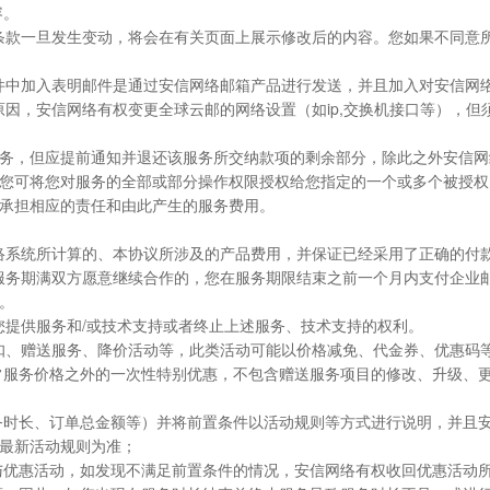
容。
务条款一旦发生变动，将会在有关页面上展示修改后的内容。您如果不同意
邮件中加入表明邮件是通过安信网络邮箱产品进行发送，并且加入对安信网
原因，安信网络有权变更全球云邮的网络设置（如ip,交换机接口等），
项服务，但应提前通知并退还该服务所交纳款项的剩余部分，除此之外安信
，即您可将您对服务的全部或部分操作权限授权给您指定的一个或多个被授
承担相应的责任和由此产生的服务费用。
网络系统所计算的、本协议所涉及的产品费用，并保证已经采用了正确的付
。服务期满双方愿意继续合作的，您在服务期限结束之前一个月内支付企业
。
您提供服务和/或技术支持或者终止上述服务、技术支持的权利。
折扣、赠送服务、降价活动等，此类活动可能以价格减免、代金券、优惠码
在正常服务价格之外的一次性特别优惠，不包含赠送服务项目的修改、升级
、服务时长、订单总金额等）并将前置条件以活动规则等方式进行说明，并
最新活动规则为准；
可参与优惠活动，如发现不满足前置条件的情况，安信网络有权收回优惠活