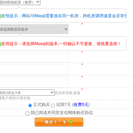
友情提示：网站与Mssql需要放在同一机房，跨机房调用速度会非常慢
*
友情提示：请选择Mssql的版本,一经确认不可更换，请慎重选择！
*
*
*
*
您没有登陆,按直
接客户身份计算价格
正式购买
试用7天 (
收费5元
)
我已阅读并同意安信网络
购买协议