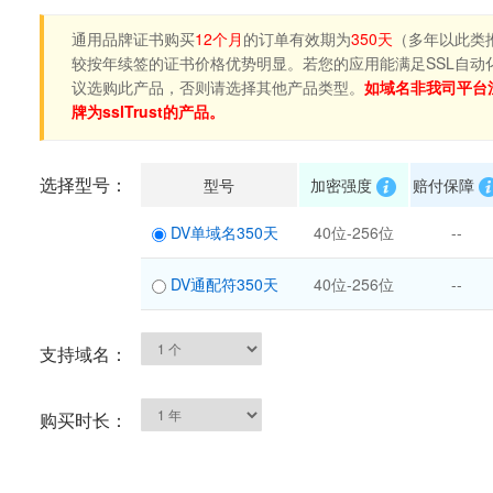
通用品牌证书购买
12个月
的订单有效期为
350天
（多年以此类
较按年续签的证书价格优势明显。若您的应用能满足SSL自动
议选购此产品，否则请选择其他产品类型。
如域名非我司平台
牌为sslTrust的产品。
选择型号：
型号
加密强度
赔付保障
DV单域名350天
40位-256位
--
DV通配符350天
40位-256位
--
支持域名：
购买时长：