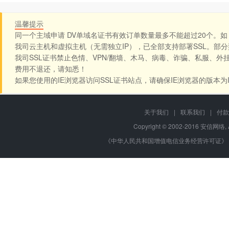
温馨提示
同一个主域申请 DV单域名证书有效订单数量最多不能超过20个。如：west.c
我司云主机和虚拟主机（无需独立IP），已全部支持部署SSL。部
我司SSL证书禁止色情、VPN/翻墙、木马、病毒、诈骗、私服、外
费用不退还，请知悉！
如果您使用的IE浏览器访问SSL证书站点，请确保IE浏览器的版本为
关于我们
|
联系我们
|
付款
Copyright © 2002-2016 安信网络, 
《中华人民共和国增值电信业务经营许可证》 编号