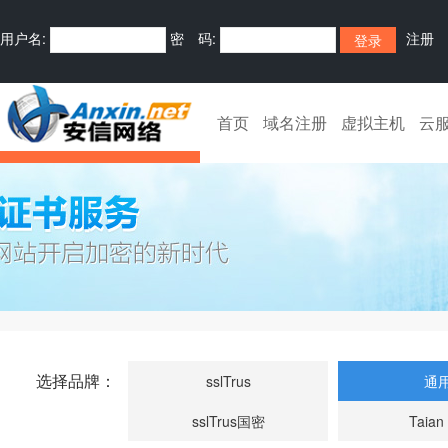
用户名:
密 码:
注册
首页
域名注册
虚拟主机
云
选择品牌：
sslTrus
通
sslTrus国密
Taian 