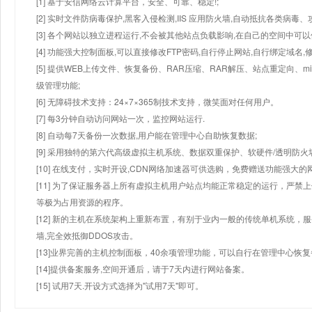
[1] 基于安信网络云计算平台，安全、可靠、稳定!;
[2] 实时文件防病毒保护,黑客入侵检测,IIS 应用防火墙,自动抵抗各类病毒、
[3] 各个网站以独立进程运行,不会被其他站点负载影响,在自己的空间中可以使用
[4] 功能强大控制面板,可以直接修改FTP密码,自行停止网站,自行绑定域名,
[5] 提供WEB上传文件、恢复备份、RAR压缩、RAR解压、站点重定向
级管理功能;
[6] 无障碍技术支持：24×7×365制技术支持，微笑面对任何用户。
[7] 每3分钟自动访问网站一次，监控网站运行.
[8] 自动每7天备份一次数据,用户能在管理中心自助恢复数据;
[9] 采用独特的第六代高级虚拟主机系统、数据双重保护、软硬件/透明防火
[10] 在线支付，实时开设,CDN网络加速器可供选购，免费赠送功能强大
[11] 为了保证服务器上所有虚拟主机用户站点均能正常稳定的运行，严禁上
等极为占用资源的程序。
[12] 新的主机在系统架构上重新布置，有别于业内一般的传统单机系统，
墙,完全效抵御DDOS攻击。
[13]业界完善的主机控制面板，40余项管理功能，可以自行在管理中心恢
[14]提供备案服务,空间开通后，请于7天内进行网站备案。
[15] 试用7天.开设方式选择为"试用7天"即可。