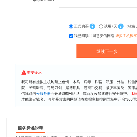
正式购买
试用7天
（收费
我已阅读并同意安信网络
虚拟主机购
重要提示
我司所有虚拟主机均禁止色情、木马、病毒、诈骗、私服、外挂、钓鱼
院、民营医院、弓驽刀剑、赌博用具、游戏币交易、减肥丰胸类、警用
信线路的
云服务器
并开通360网站卫士或百度云加速进行安全防护。
我
才能绑定域名。 可能受攻击的网站请在虚拟主机控制面板中开启“360网
服务标准说明