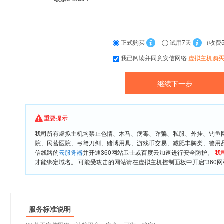
正式购买
试用7天
（收费
我已阅读并同意安信网络
虚拟主机购
重要提示
我司所有虚拟主机均禁止色情、木马、病毒、诈骗、私服、外挂、钓鱼
院、民营医院、弓驽刀剑、赌博用具、游戏币交易、减肥丰胸类、警用
信线路的
云服务器
并开通360网站卫士或百度云加速进行安全防护。
我
才能绑定域名。 可能受攻击的网站请在虚拟主机控制面板中开启“360网
服务标准说明