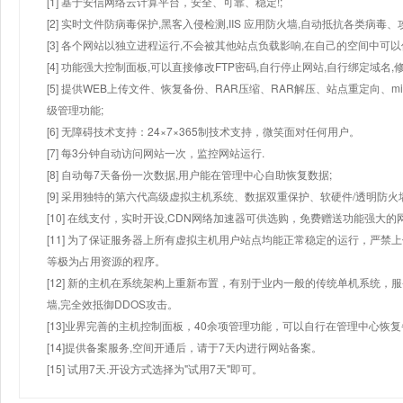
[1] 基于安信网络云计算平台，安全、可靠、稳定!;
[2] 实时文件防病毒保护,黑客入侵检测,IIS 应用防火墙,自动抵抗各类病毒、
[3] 各个网站以独立进程运行,不会被其他站点负载影响,在自己的空间中可以使用
[4] 功能强大控制面板,可以直接修改FTP密码,自行停止网站,自行绑定域名,
[5] 提供WEB上传文件、恢复备份、RAR压缩、RAR解压、站点重定向
级管理功能;
[6] 无障碍技术支持：24×7×365制技术支持，微笑面对任何用户。
[7] 每3分钟自动访问网站一次，监控网站运行.
[8] 自动每7天备份一次数据,用户能在管理中心自助恢复数据;
[9] 采用独特的第六代高级虚拟主机系统、数据双重保护、软硬件/透明防火
[10] 在线支付，实时开设,CDN网络加速器可供选购，免费赠送功能强大
[11] 为了保证服务器上所有虚拟主机用户站点均能正常稳定的运行，严禁上
等极为占用资源的程序。
[12] 新的主机在系统架构上重新布置，有别于业内一般的传统单机系统，
墙,完全效抵御DDOS攻击。
[13]业界完善的主机控制面板，40余项管理功能，可以自行在管理中心恢
[14]提供备案服务,空间开通后，请于7天内进行网站备案。
[15] 试用7天.开设方式选择为"试用7天"即可。