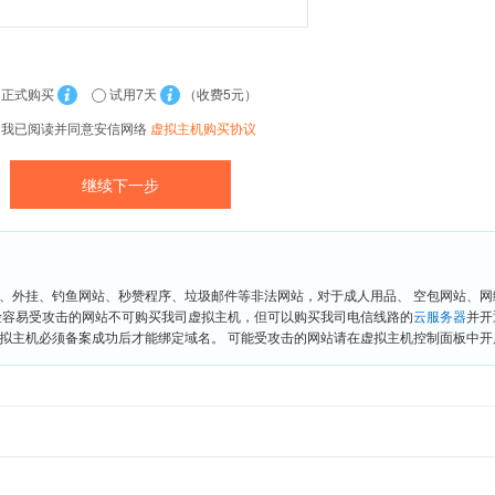
正式购买
试用7天
（收费5元）
我已阅读并同意安信网络
虚拟主机购买协议
、外挂、钓鱼网站、秒赞程序、垃圾邮件等非法网站，对于成人用品、 空包网站、
险容易受攻击的网站不可购买我司虚拟主机，但可以购买我司电信线路的
云服务器
并开
拟主机必须备案成功后才能绑定域名。 可能受攻击的网站请在虚拟主机控制面板中开启“