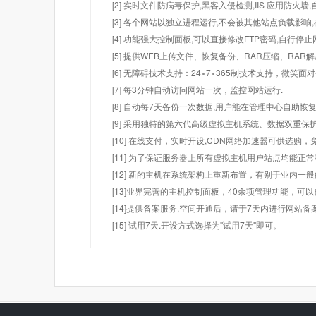
[2] 实时文件防病毒保护,黑客入侵检测,IIS 应用防火
[3] 各个网站以独立进程运行,不会被其他站点负载影响,
[4] 功能强大控制面板,可以直接修改FTP密码,自行停
[5] 提供WEB上传文件、恢复备份、RAR压缩、R
[6] 无障碍技术支持：24×7×365制技术支持，微笑面
[7] 每3分钟自动访问网站一次，监控网站运行.
[8] 自动每7天备份一次数据,用户能在管理中心自助恢复
[9] 采用独特的第六代高级虚拟主机系统、数据双重保
[10] 在线支付，实时开设,CDN网络加速器可供选
[11] 为了保证服务器上所有虚拟主机用户站点均能正
[12] 新的主机在系统架构上重新布置，有别于业内一
[13]业界完善的主机控制面板，40余项管理功能，可
[14]提供备案服务,空间开通后，请于7天内进行网站备
[15] 试用7天.开设方式选择为"试用7天"即可。