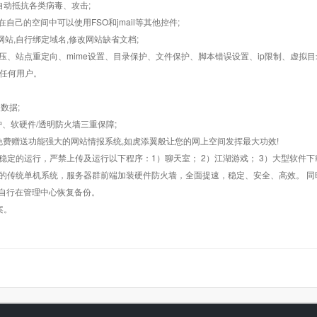
墙,自动抵抗各类病毒、攻击;
在自己的空间中可以使用FSO和jmail等其他控件;
止网站,自行绑定域名,修改网站缺省文档;
AR解压、站点重定向、mime设置、目录保护、文件保护、脚本错误设置、ip限制、虚拟
对任何用户。
数据;
护、软硬件/透明防火墙三重保障;
购，免费赠送功能强大的网站情报系统,如虎添翼般让您的网上空间发挥最大功效!
常稳定的运行，严禁上传及运行以下程序：1）聊天室； 2）江湖游戏； 3）大型软件下
般的传统单机系统，服务器群前端加装硬件防火墙，全面提速，稳定、安全、高效。 同时
以自行在管理中心恢复备份。
案。