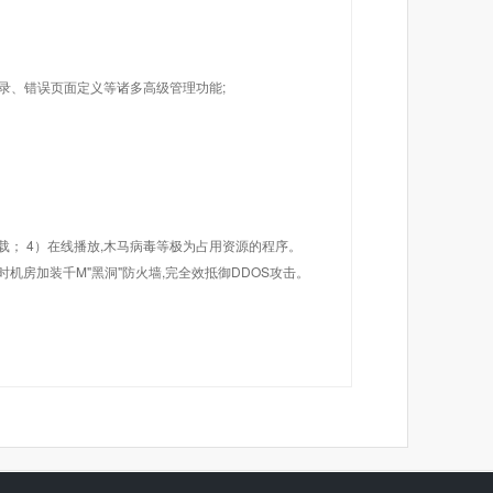
目录、错误页面定义等诸多高级管理功能;
载； 4）在线播放,木马病毒等极为占用资源的程序。
机房加装千M"黑洞"防火墙,完全效抵御DDOS攻击。