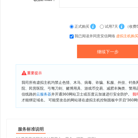
正式购买
试用7天
（收费
我已阅读并同意安信网络
虚拟主机购
重要提示
我司所有虚拟主机均禁止色情、木马、病毒、诈骗、私服、外挂、钓鱼
院、民营医院、弓驽刀剑、赌博用具、游戏币交易、减肥丰胸类、警用
信线路的
云服务器
并开通360网站卫士或百度云加速进行安全防护。
我
才能绑定域名。 可能受攻击的网站请在虚拟主机控制面板中开启“360网
服务标准说明