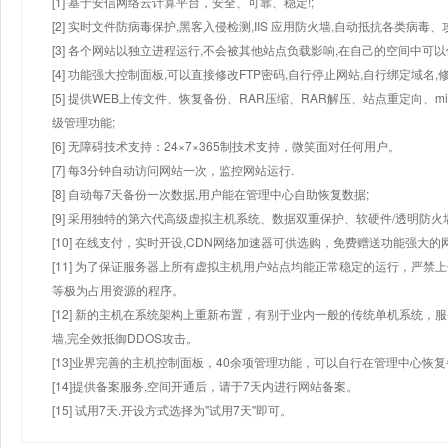
[1] 基于安信网络云计算平台，安全、可靠、稳定!;
[2] 实时文件防病毒保护,黑客入侵检测,IIS 应用防火墙,自动抵抗各类病毒、
[3] 各个网站以独立进程运行,不会被其他站点负载影响,在自己的空间中可以使用
[4] 功能强大控制面板,可以直接修改FTP密码,自行停止网站,自行绑定域名,
[5] 提供WEB上传文件、恢复备份、RAR压缩、RAR解压、站点重定向
级管理功能;
[6] 无障碍技术支持：24×7×365制技术支持，微笑面对任何用户。
[7] 每3分钟自动访问网站一次，监控网站运行.
[8] 自动每7天备份一次数据,用户能在管理中心自助恢复数据;
[9] 采用独特的第六代高级虚拟主机系统、数据双重保护、软硬件/透明防火
[10] 在线支付，实时开设,CDN网络加速器可供选购，免费赠送功能强大
[11] 为了保证服务器上所有虚拟主机用户站点均能正常稳定的运行，严禁上
等极为占用资源的程序。
[12] 新的主机在系统架构上重新布置，有别于业内一般的传统单机系统，
墙,完全效抵御DDOS攻击。
[13]业界完善的主机控制面板，40余项管理功能，可以自行在管理中心恢
[14]提供备案服务,空间开通后，请于7天内进行网站备案。
[15] 试用7天.开设方式选择为"试用7天"即可。