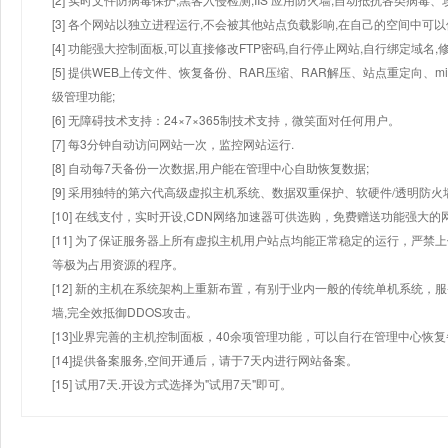
[3] 各个网站以独立进程运行,不会被其他站点负载影响,在自己的空间中可以使用
[4] 功能强大控制面板,可以直接修改FTP密码,自行停止网站,自行绑定域名,
[5] 提供WEB上传文件、恢复备份、RAR压缩、RAR解压、站点重定向
级管理功能;
[6] 无障碍技术支持：24×7×365制技术支持，微笑面对任何用户。
[7] 每3分钟自动访问网站一次，监控网站运行.
[8] 自动每7天备份一次数据,用户能在管理中心自助恢复数据;
[9] 采用独特的第六代高级虚拟主机系统、数据双重保护、软硬件/透明防火
[10] 在线支付，实时开设,CDN网络加速器可供选购，免费赠送功能强大
[11] 为了保证服务器上所有虚拟主机用户站点均能正常稳定的运行，严禁上
等极为占用资源的程序。
[12] 新的主机在系统架构上重新布置，有别于业内一般的传统单机系统，
墙,完全效抵御DDOS攻击。
[13]业界完善的主机控制面板，40余项管理功能，可以自行在管理中心恢
[14]提供备案服务,空间开通后，请于7天内进行网站备案。
[15] 试用7天.开设方式选择为"试用7天"即可。