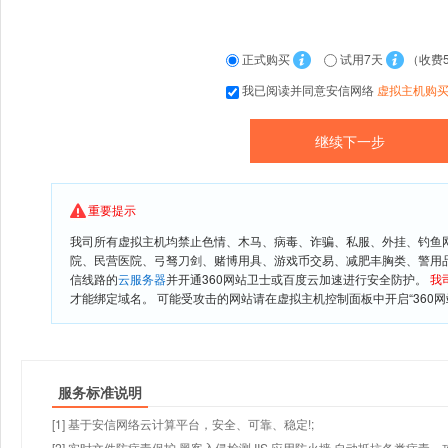
正式购买
试用7天
（收费
我已阅读并同意安信网络
虚拟主机购
重要提示
我司所有虚拟主机均禁止色情、木马、病毒、诈骗、私服、外挂、钓鱼
院、民营医院、弓驽刀剑、赌博用具、游戏币交易、减肥丰胸类、警用
信线路的
云服务器
并开通360网站卫士或百度云加速进行安全防护。
我
才能绑定域名。 可能受攻击的网站请在虚拟主机控制面板中开启“360网
服务标准说明
[1] 基于安信网络云计算平台，安全、可靠、稳定!;
[2] 实时文件防病毒保护,黑客入侵检测,IIS 应用防火墙,自动抵抗各类病毒、