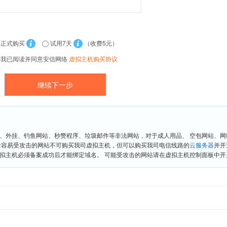
正式购买
试用7天
（收费5元）
我已阅读并同意安信网络
虚拟主机购买协议
、外挂、钓鱼网站、秒赞程序、垃圾邮件等非法网站，对于成人用品、 空包网站、
险容易受攻击的网站不可购买我司虚拟主机，但可以购买我司电信线路的
云服务器
并开
拟主机必须备案成功后才能绑定域名。 可能受攻击的网站请在虚拟主机控制面板中开启“