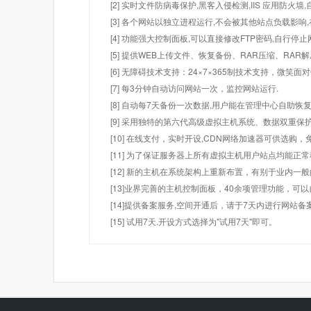
[2] 实时文件防病毒保护,黑客入侵检测,IIS 应用防火
[3] 各个网站以独立进程运行,不会被其他站点负载影响,
[4] 功能强大控制面板,可以直接修改FTP密码,自行停
[5] 提供WEB上传文件、恢复备份、RAR压缩、R
[6] 无障碍技术支持：24×7×365制技术支持，微笑面
[7] 每3分钟自动访问网站一次，监控网站运行.
[8] 自动每7天备份一次数据,用户能在管理中心自助恢复
[9] 采用独特的第六代高级虚拟主机系统、数据双重保
[10] 在线支付，实时开设,CDN网络加速器可供选
[11] 为了保证服务器上所有虚拟主机用户站点均能正
[12] 新的主机在系统架构上重新布置，有别于业内一
[13]业界完善的主机控制面板，40余项管理功能，可
[14]提供备案服务,空间开通后，请于7天内进行网站备
[15] 试用7天.开设方式选择为"试用7天"即可。