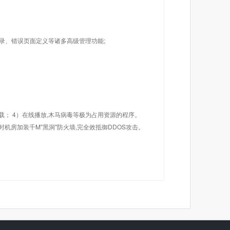
目录、错误页面定义等诸多高级管理功能;
载； 4）在线播放,木马病毒等极为占用资源的程序。
机房加装千M"黑洞"防火墙,完全效抵御DDOS攻击。