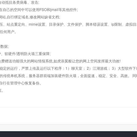
墙,自动抵抗各类病毒、攻击;
在自己的空间中可以使用FSO和jmail等其他控件;
止网站,自行绑定域名,修改网站缺省文档;
AR解压、站点重定向、mime设置、目录保护、文件保护、脚本错误设置、ip限制、虚拟
对任何用户。
数据;
护、软硬件/透明防火墙三重保障;
购，免费赠送功能强大的网站情报系统,如虎添翼般让您的网上空间发挥最大功效!
常稳定的运行，严禁上传及运行以下程序：1）聊天室； 2）江湖游戏； 3）大型软件下
般的传统单机系统，服务器群前端加装硬件防火墙，全面提速，稳定、安全、高效。 同时
以自行在管理中心恢复备份。
案。