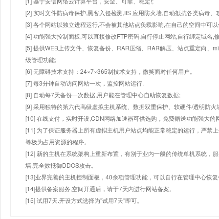
[1] 基于安信网络云计算平台，安全、可靠、稳定!;
[2] 实时文件防病毒保护,黑客入侵检测,IIS 应用防火墙,自动抵抗各类病毒、
[3] 各个网站以独立进程运行,不会被其他站点负载影响,在自己的空间中可以使用
[4] 功能强大控制面板,可以直接修改FTP密码,自行停止网站,自行绑定域名,
[5] 提供WEB上传文件、恢复备份、RAR压缩、RAR解压、站点重定向
级管理功能;
[6] 无障碍技术支持：24×7×365制技术支持，微笑面对任何用户。
[7] 每3分钟自动访问网站一次，监控网站运行.
[8] 自动每7天备份一次数据,用户能在管理中心自助恢复数据;
[9] 采用独特的第六代高级虚拟主机系统、数据双重保护、软硬件/透明防火
[10] 在线支付，实时开设,CDN网络加速器可供选购，免费赠送功能强大
[11] 为了保证服务器上所有虚拟主机用户站点均能正常稳定的运行，严禁上
等极为占用资源的程序。
[12] 新的主机在系统架构上重新布置，有别于业内一般的传统单机系统，
墙,完全效抵御DDOS攻击。
[13]业界完善的主机控制面板，40余项管理功能，可以自行在管理中心恢
[14]提供备案服务,空间开通后，请于7天内进行网站备案。
[15] 试用7天.开设方式选择为"试用7天"即可。