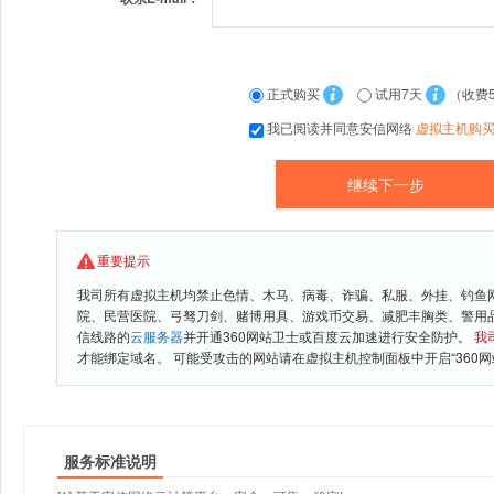
正式购买
试用7天
（收费
我已阅读并同意安信网络
虚拟主机购
重要提示
我司所有虚拟主机均禁止色情、木马、病毒、诈骗、私服、外挂、钓鱼
院、民营医院、弓驽刀剑、赌博用具、游戏币交易、减肥丰胸类、警用
信线路的
云服务器
并开通360网站卫士或百度云加速进行安全防护。
我
才能绑定域名。 可能受攻击的网站请在虚拟主机控制面板中开启“360网
服务标准说明