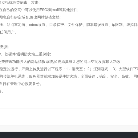
墙,自动抵抗各类病毒、攻击;
在自己的空间中可以使用FSO和jmail等其他控件;
止网站,自行绑定域名,修改网站缺省文档;
AR解压、站点重定向、mime设置、目录保护、文件保护、脚本错误设置、ip限制、虚拟
对任何用户。
数据;
护、软硬件/透明防火墙三重保障;
购，免费赠送功能强大的网站情报系统,如虎添翼般让您的网上空间发挥最大功效!
常稳定的运行，严禁上传及运行以下程序：1）聊天室； 2）江湖游戏； 3）大型软件下
般的传统单机系统，服务器群前端加装硬件防火墙，全面提速，稳定、安全、高效。 同时
以自行在管理中心恢复备份。
案。