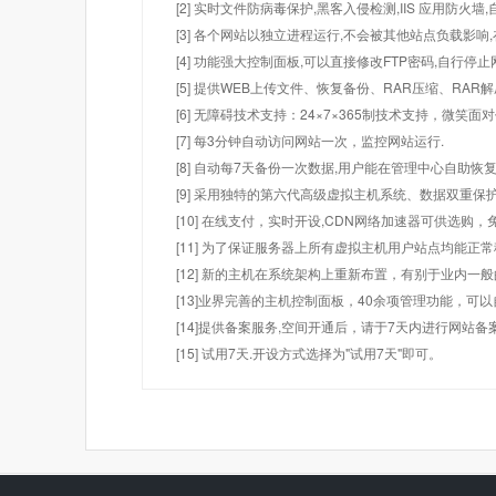
[2] 实时文件防病毒保护,黑客入侵检测,IIS 应用防火
[3] 各个网站以独立进程运行,不会被其他站点负载影响,
[4] 功能强大控制面板,可以直接修改FTP密码,自行停
[5] 提供WEB上传文件、恢复备份、RAR压缩、R
[6] 无障碍技术支持：24×7×365制技术支持，微笑面
[7] 每3分钟自动访问网站一次，监控网站运行.
[8] 自动每7天备份一次数据,用户能在管理中心自助恢复
[9] 采用独特的第六代高级虚拟主机系统、数据双重保
[10] 在线支付，实时开设,CDN网络加速器可供选
[11] 为了保证服务器上所有虚拟主机用户站点均能正
[12] 新的主机在系统架构上重新布置，有别于业内一
[13]业界完善的主机控制面板，40余项管理功能，可
[14]提供备案服务,空间开通后，请于7天内进行网站备
[15] 试用7天.开设方式选择为"试用7天"即可。