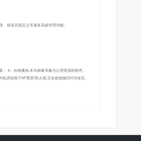
目录、错误页面定义等诸多高级管理功能;
载； 4）在线播放,木马病毒等极为占用资源的程序。
机房加装千M"黑洞"防火墙,完全效抵御DDOS攻击。