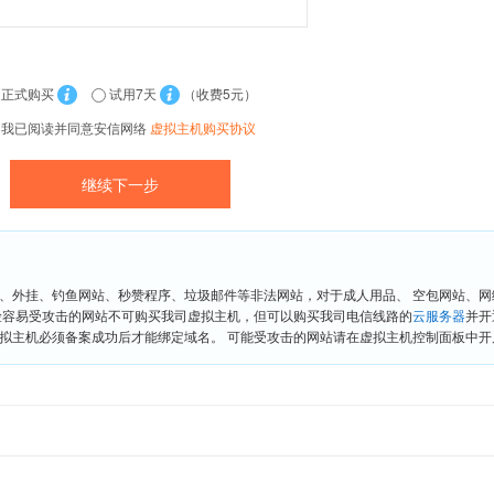
正式购买
试用7天
（收费5元）
我已阅读并同意安信网络
虚拟主机购买协议
、外挂、钓鱼网站、秒赞程序、垃圾邮件等非法网站，对于成人用品、 空包网站、
险容易受攻击的网站不可购买我司虚拟主机，但可以购买我司电信线路的
云服务器
并开
拟主机必须备案成功后才能绑定域名。 可能受攻击的网站请在虚拟主机控制面板中开启“