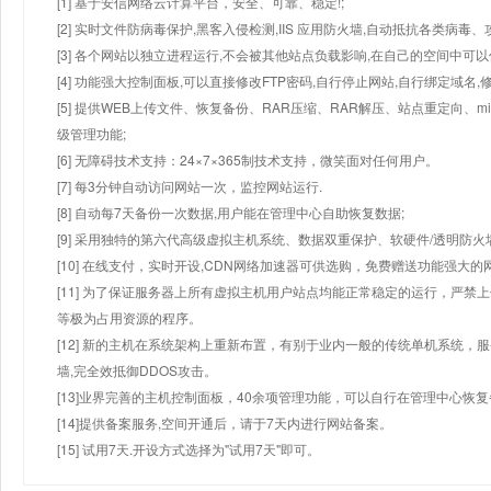
[1] 基于安信网络云计算平台，安全、可靠、稳定!;
[2] 实时文件防病毒保护,黑客入侵检测,IIS 应用防火墙,自动抵抗各类病毒、
[3] 各个网站以独立进程运行,不会被其他站点负载影响,在自己的空间中可以使用
[4] 功能强大控制面板,可以直接修改FTP密码,自行停止网站,自行绑定域名,
[5] 提供WEB上传文件、恢复备份、RAR压缩、RAR解压、站点重定向
级管理功能;
[6] 无障碍技术支持：24×7×365制技术支持，微笑面对任何用户。
[7] 每3分钟自动访问网站一次，监控网站运行.
[8] 自动每7天备份一次数据,用户能在管理中心自助恢复数据;
[9] 采用独特的第六代高级虚拟主机系统、数据双重保护、软硬件/透明防火
[10] 在线支付，实时开设,CDN网络加速器可供选购，免费赠送功能强大
[11] 为了保证服务器上所有虚拟主机用户站点均能正常稳定的运行，严禁上
等极为占用资源的程序。
[12] 新的主机在系统架构上重新布置，有别于业内一般的传统单机系统，
墙,完全效抵御DDOS攻击。
[13]业界完善的主机控制面板，40余项管理功能，可以自行在管理中心恢
[14]提供备案服务,空间开通后，请于7天内进行网站备案。
[15] 试用7天.开设方式选择为"试用7天"即可。