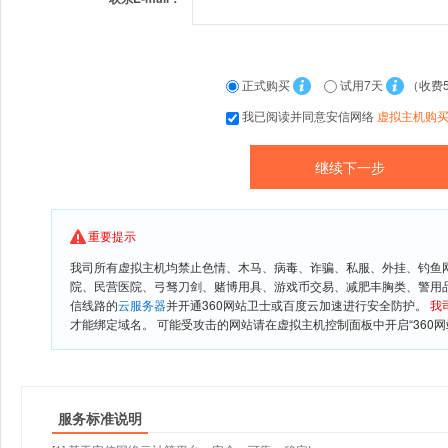
正式购买
试用7天
（收费
我已阅读并同意安信网络
虚拟主机购
重要提示
我司所有虚拟主机均禁止色情、木马、病毒、诈骗、私服、外挂、钓鱼
院、民营医院、弓驽刀剑、赌博用具、游戏币交易、减肥丰胸类、警用
信线路的
云服务器
并开通360网站卫士或百度云加速进行安全防护。
我
才能绑定域名。 可能受攻击的网站请在虚拟主机控制面板中开启“360网
服务标准说明