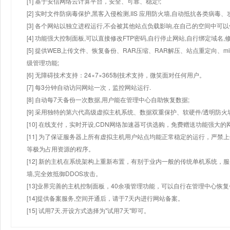
[1] 基于安信网络云计算平台，安全、可靠、稳定!;
[2] 实时文件防病毒保护,黑客入侵检测,IIS 应用防火墙,自动抵抗各类病毒、
[3] 各个网站以独立进程运行,不会被其他站点负载影响,在自己的空间中可以使用
[4] 功能强大控制面板,可以直接修改FTP密码,自行停止网站,自行绑定域名,
[5] 提供WEB上传文件、恢复备份、RAR压缩、RAR解压、站点重定向
级管理功能;
[6] 无障碍技术支持：24×7×365制技术支持，微笑面对任何用户。
[7] 每3分钟自动访问网站一次，监控网站运行.
[8] 自动每7天备份一次数据,用户能在管理中心自助恢复数据;
[9] 采用独特的第六代高级虚拟主机系统、数据双重保护、软硬件/透明防火
[10] 在线支付，实时开设,CDN网络加速器可供选购，免费赠送功能强大
[11] 为了保证服务器上所有虚拟主机用户站点均能正常稳定的运行，严禁上
等极为占用资源的程序。
[12] 新的主机在系统架构上重新布置，有别于业内一般的传统单机系统，
墙,完全效抵御DDOS攻击。
[13]业界完善的主机控制面板，40余项管理功能，可以自行在管理中心恢
[14]提供备案服务,空间开通后，请于7天内进行网站备案。
[15] 试用7天.开设方式选择为"试用7天"即可。