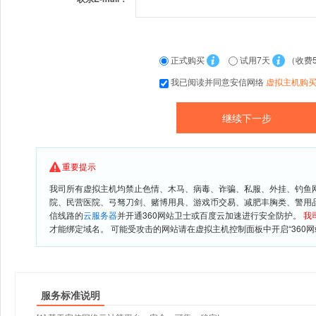
正式购买
试用7天
（收费
我已阅读并同意安信网络
虚拟主机购
重要提示
我司所有虚拟主机均禁止色情、木马、病毒、诈骗、私服、外挂、钓鱼
院、民营医院、弓驽刀剑、赌博用具、游戏币交易、减肥丰胸类、警用
信线路的
云服务器
并开通360网站卫士或百度云加速进行安全防护。
我
才能绑定域名。 可能受攻击的网站请在虚拟主机控制面板中开启“360网
服务标准说明