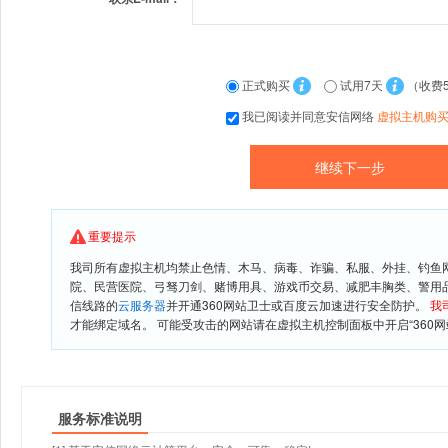
正式购买
试用7天
（收费
我已阅读并同意安信网络
虚拟主机购
重要提示
我司所有虚拟主机均禁止色情、木马、病毒、诈骗、私服、外挂、钓鱼
院、民营医院、弓驽刀剑、赌博用具、游戏币交易、减肥丰胸类、警用
信线路的
云服务器
并开通360网站卫士或百度云加速进行安全防护。
我
才能绑定域名。 可能受攻击的网站请在虚拟主机控制面板中开启“360网
服务标准说明