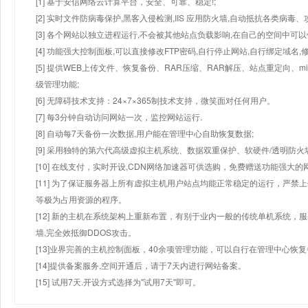
[1] 基于安信网络云计算平台，安全、可靠、稳定!;
[2] 实时文件防病毒保护,黑客入侵检测,IIS 应用防火墙,自动抵抗各类病毒、
[3] 各个网站以独立进程运行,不会被其他站点负载影响,在自己的空间中可以使用
[4] 功能强大控制面板,可以直接修改FTP密码,自行停止网站,自行绑定域名,
[5] 提供WEB上传文件、恢复备份、RAR压缩、RAR解压、站点重定向
级管理功能;
[6] 无障碍技术支持：24×7×365制技术支持，微笑面对任何用户。
[7] 每3分钟自动访问网站一次，监控网站运行.
[8] 自动每7天备份一次数据,用户能在管理中心自助恢复数据;
[9] 采用独特的第六代高级虚拟主机系统、数据双重保护、软硬件/透明防火
[10] 在线支付，实时开设,CDN网络加速器可供选购，免费赠送功能强大
[11] 为了保证服务器上所有虚拟主机用户站点均能正常稳定的运行，严禁上
等极为占用资源的程序。
[12] 新的主机在系统架构上重新布置，有别于业内一般的传统单机系统，
墙,完全效抵御DDOS攻击。
[13]业界完善的主机控制面板，40余项管理功能，可以自行在管理中心恢
[14]提供备案服务,空间开通后，请于7天内进行网站备案。
[15] 试用7天.开设方式选择为"试用7天"即可。