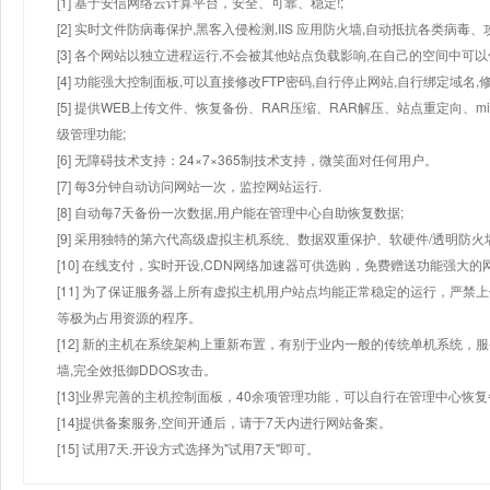
[1] 基于安信网络云计算平台，安全、可靠、稳定!;
[2] 实时文件防病毒保护,黑客入侵检测,IIS 应用防火墙,自动抵抗各类病毒、
[3] 各个网站以独立进程运行,不会被其他站点负载影响,在自己的空间中可以使用
[4] 功能强大控制面板,可以直接修改FTP密码,自行停止网站,自行绑定域名,
[5] 提供WEB上传文件、恢复备份、RAR压缩、RAR解压、站点重定向
级管理功能;
[6] 无障碍技术支持：24×7×365制技术支持，微笑面对任何用户。
[7] 每3分钟自动访问网站一次，监控网站运行.
[8] 自动每7天备份一次数据,用户能在管理中心自助恢复数据;
[9] 采用独特的第六代高级虚拟主机系统、数据双重保护、软硬件/透明防火
[10] 在线支付，实时开设,CDN网络加速器可供选购，免费赠送功能强大
[11] 为了保证服务器上所有虚拟主机用户站点均能正常稳定的运行，严禁上
等极为占用资源的程序。
[12] 新的主机在系统架构上重新布置，有别于业内一般的传统单机系统，
墙,完全效抵御DDOS攻击。
[13]业界完善的主机控制面板，40余项管理功能，可以自行在管理中心恢
[14]提供备案服务,空间开通后，请于7天内进行网站备案。
[15] 试用7天.开设方式选择为"试用7天"即可。