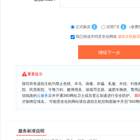
正式购买
试用7天
（收费
我已阅读并同意安信网络
虚拟主机购
重要提示
我司所有虚拟主机均禁止色情、木马、病毒、诈骗、私服、外挂、钓鱼
院、民营医院、弓驽刀剑、赌博用具、游戏币交易、减肥丰胸类、警用
信线路的
云服务器
并开通360网站卫士或百度云加速进行安全防护。
我
才能绑定域名。 可能受攻击的网站请在虚拟主机控制面板中开启“360网
服务标准说明