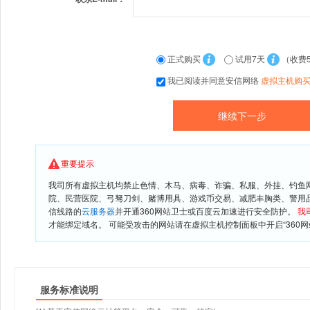
正式购买
试用7天
（收费
我已阅读并同意安信网络
虚拟主机购
重要提示
我司所有虚拟主机均禁止色情、木马、病毒、诈骗、私服、外挂、钓鱼
院、民营医院、弓驽刀剑、赌博用具、游戏币交易、减肥丰胸类、警用
信线路的
云服务器
并开通360网站卫士或百度云加速进行安全防护。
我
才能绑定域名。 可能受攻击的网站请在虚拟主机控制面板中开启“360网
服务标准说明