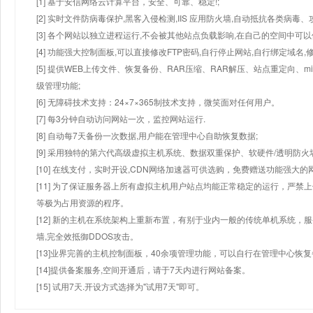
[1] 基于安信网络云计算平台，安全、可靠、稳定!;
[2] 实时文件防病毒保护,黑客入侵检测,IIS 应用防火墙,自动抵抗各类病毒、
[3] 各个网站以独立进程运行,不会被其他站点负载影响,在自己的空间中可以使用
[4] 功能强大控制面板,可以直接修改FTP密码,自行停止网站,自行绑定域名,
[5] 提供WEB上传文件、恢复备份、RAR压缩、RAR解压、站点重定向
级管理功能;
[6] 无障碍技术支持：24×7×365制技术支持，微笑面对任何用户。
[7] 每3分钟自动访问网站一次，监控网站运行.
[8] 自动每7天备份一次数据,用户能在管理中心自助恢复数据;
[9] 采用独特的第六代高级虚拟主机系统、数据双重保护、软硬件/透明防火
[10] 在线支付，实时开设,CDN网络加速器可供选购，免费赠送功能强大
[11] 为了保证服务器上所有虚拟主机用户站点均能正常稳定的运行，严禁上
等极为占用资源的程序。
[12] 新的主机在系统架构上重新布置，有别于业内一般的传统单机系统，
墙,完全效抵御DDOS攻击。
[13]业界完善的主机控制面板，40余项管理功能，可以自行在管理中心恢
[14]提供备案服务,空间开通后，请于7天内进行网站备案。
[15] 试用7天.开设方式选择为"试用7天"即可。