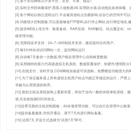
[1] 基于安信网络云计算平台，安全、可靠、稳定!;
[2] 实时文件防病毒保护,黑客入侵检测,IIS 应用防火墙,自动抵抗各类病毒、
[3] 各个网站以独立进程运行,不会被其他站点负载影响,在自己的空间中可以使用
[4] 功能强大控制面板,可以直接修改FTP密码,自行停止网站,自行绑定域名,
[5] 提供WEB上传文件、恢复备份、RAR压缩、RAR解压、站点重定向
级管理功能;
[6] 无障碍技术支持：24×7×365制技术支持，微笑面对任何用户。
[7] 每3分钟自动访问网站一次，监控网站运行.
[8] 自动每7天备份一次数据,用户能在管理中心自助恢复数据;
[9] 采用独特的第六代高级虚拟主机系统、数据双重保护、软硬件/透明防火
[10] 在线支付，实时开设,CDN网络加速器可供选购，免费赠送功能强大
[11] 为了保证服务器上所有虚拟主机用户站点均能正常稳定的运行，严禁上
等极为占用资源的程序。
[12] 新的主机在系统架构上重新布置，有别于业内一般的传统单机系统，
墙,完全效抵御DDOS攻击。
[13]业界完善的主机控制面板，40余项管理功能，可以自行在管理中心恢
[14]提供备案服务,空间开通后，请于7天内进行网站备案。
[15] 试用7天.开设方式选择为"试用7天"即可。