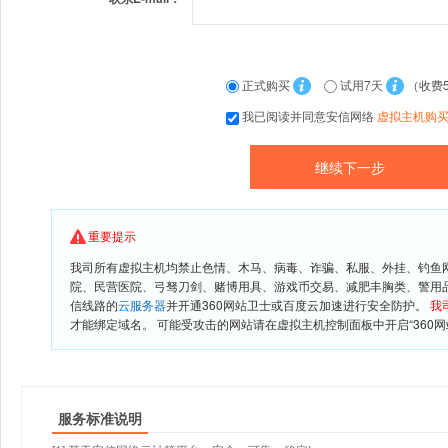
正式购买
试用7天
（收费
我已阅读并同意安信网络
虚拟主机购
重要提示
我司所有虚拟主机均禁止色情、木马、病毒、诈骗、私服、外挂、钓鱼
院、民营医院、弓驽刀剑、赌博用具、游戏币交易、减肥丰胸类、警用
信线路的
云服务器
并开通360网站卫士或百度云加速进行安全防护。
我
才能绑定域名。 可能受攻击的网站请在虚拟主机控制面板中开启“360网
服务标准说明