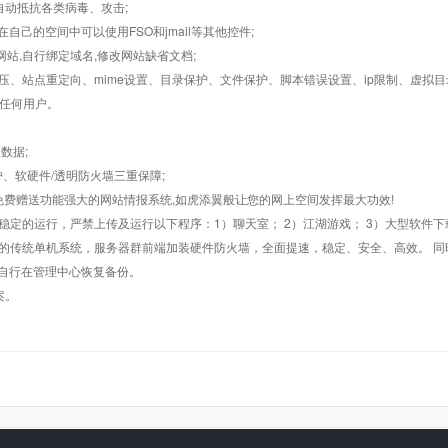
墙,自动抵抗各类病毒、攻击;
在自己的空间中可以使用FSO和jmail等其他控件;
止网站,自行绑定域名,修改网站缺省文档;
AR解压、站点重定向、mime设置、目录保护、文件保护、脚本错误设置、ip限制、虚拟
对任何用户。
数据;
护、软硬件/透明防火墙三重保障;
购，免费赠送功能强大的网站情报系统,如虎添翼般让您的网上空间发挥最大功效!
常稳定的运行，严禁上传及运行以下程序：1）聊天室； 2）江湖游戏； 3）大型软件下
般的传统单机系统，服务器群前端加装硬件防火墙，全面提速，稳定、安全、高效。 同时
以自行在管理中心恢复备份。
案。