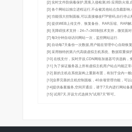
[2] 实时文件防病毒保护,黑客入侵检测,IIS 应用防火
[3] 各个网站以独立进程运行,不会被其他站点负载影响,
[4] 功能强大控制面板,可以直接修改FTP密码,自行停
[5] 提供WEB上传文件、恢复备份、RAR压缩、R
[6] 无障碍技术支持：24×7×365制技术支持，微笑面
[7] 每3分钟自动访问网站一次，监控网站运行.
[8] 自动每7天备份一次数据,用户能在管理中心自助恢复
[9] 采用独特的第六代高级虚拟主机系统、数据双重保
[10] 在线支付，实时开设,CDN网络加速器可供选
[11] 为了保证服务器上所有虚拟主机用户站点均能正
[12] 新的主机在系统架构上重新布置，有别于业内一
[13]业界完善的主机控制面板，40余项管理功能，可
[14]提供备案服务,空间开通后，请于7天内进行网站备
[15] 试用7天.开设方式选择为"试用7天"即可。