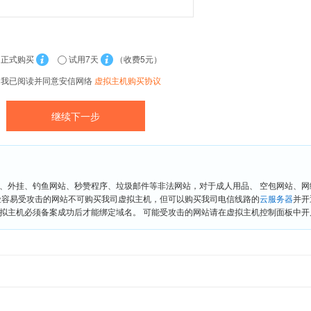
正式购买
试用7天
（收费5元）
我已阅读并同意安信网络
虚拟主机购买协议
、外挂、钓鱼网站、秒赞程序、垃圾邮件等非法网站，对于成人用品、 空包网站、
险容易受攻击的网站不可购买我司虚拟主机，但可以购买我司电信线路的
云服务器
并开
拟主机必须备案成功后才能绑定域名。 可能受攻击的网站请在虚拟主机控制面板中开启“