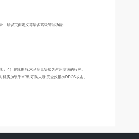
目录、错误页面定义等诸多高级管理功能;
载； 4）在线播放,木马病毒等极为占用资源的程序。
机房加装千M"黑洞"防火墙,完全效抵御DDOS攻击。