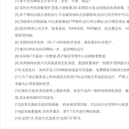
[1] 基于安信网络云计算平台，安全、可靠、稳定!;
[2] 实时文件防病毒保护,黑客入侵检测,IIS 应用防火墙,自动抵抗各类病毒、
[3] 各个网站以独立进程运行,不会被其他站点负载影响,在自己的空间中可以使用
[4] 功能强大控制面板,可以直接修改FTP密码,自行停止网站,自行绑定域名,
[5] 提供WEB上传文件、恢复备份、RAR压缩、RAR解压、站点重定向
级管理功能;
[6] 无障碍技术支持：24×7×365制技术支持，微笑面对任何用户。
[7] 每3分钟自动访问网站一次，监控网站运行.
[8] 自动每7天备份一次数据,用户能在管理中心自助恢复数据;
[9] 采用独特的第六代高级虚拟主机系统、数据双重保护、软硬件/透明防火
[10] 在线支付，实时开设,CDN网络加速器可供选购，免费赠送功能强大
[11] 为了保证服务器上所有虚拟主机用户站点均能正常稳定的运行，严禁上
等极为占用资源的程序。
[12] 新的主机在系统架构上重新布置，有别于业内一般的传统单机系统，
墙,完全效抵御DDOS攻击。
[13]业界完善的主机控制面板，40余项管理功能，可以自行在管理中心恢
[14]提供备案服务,空间开通后，请于7天内进行网站备案。
[15] 试用7天.开设方式选择为"试用7天"即可。