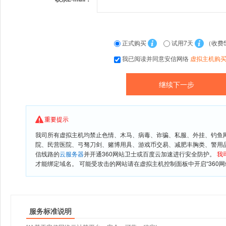
正式购买
试用7天
（收费
我已阅读并同意安信网络
虚拟主机购
重要提示
我司所有虚拟主机均禁止色情、木马、病毒、诈骗、私服、外挂、钓鱼
院、民营医院、弓驽刀剑、赌博用具、游戏币交易、减肥丰胸类、警用
信线路的
云服务器
并开通360网站卫士或百度云加速进行安全防护。
我
才能绑定域名。 可能受攻击的网站请在虚拟主机控制面板中开启“360网
服务标准说明