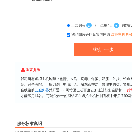
正式购买
试用7天
（收费
我已阅读并同意安信网络
虚拟主机购
重要提示
我司所有虚拟主机均禁止色情、木马、病毒、诈骗、私服、外挂、钓鱼
院、民营医院、弓驽刀剑、赌博用具、游戏币交易、减肥丰胸类、警用
信线路的
云服务器
并开通360网站卫士或百度云加速进行安全防护。
我
才能绑定域名。 可能受攻击的网站请在虚拟主机控制面板中开启“360网
服务标准说明