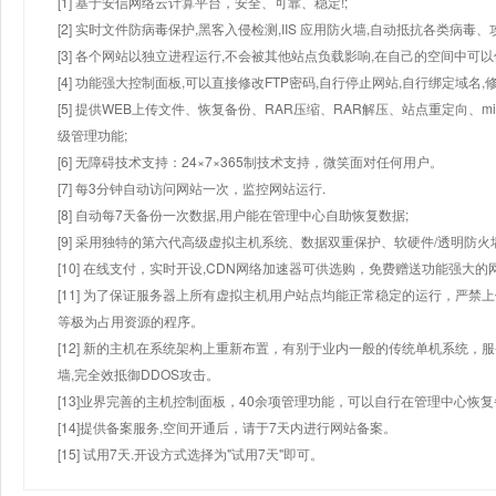
[1] 基于安信网络云计算平台，安全、可靠、稳定!;
[2] 实时文件防病毒保护,黑客入侵检测,IIS 应用防火墙,自动抵抗各类病毒、
[3] 各个网站以独立进程运行,不会被其他站点负载影响,在自己的空间中可以使用
[4] 功能强大控制面板,可以直接修改FTP密码,自行停止网站,自行绑定域名,
[5] 提供WEB上传文件、恢复备份、RAR压缩、RAR解压、站点重定向
级管理功能;
[6] 无障碍技术支持：24×7×365制技术支持，微笑面对任何用户。
[7] 每3分钟自动访问网站一次，监控网站运行.
[8] 自动每7天备份一次数据,用户能在管理中心自助恢复数据;
[9] 采用独特的第六代高级虚拟主机系统、数据双重保护、软硬件/透明防火
[10] 在线支付，实时开设,CDN网络加速器可供选购，免费赠送功能强大
[11] 为了保证服务器上所有虚拟主机用户站点均能正常稳定的运行，严禁上
等极为占用资源的程序。
[12] 新的主机在系统架构上重新布置，有别于业内一般的传统单机系统，
墙,完全效抵御DDOS攻击。
[13]业界完善的主机控制面板，40余项管理功能，可以自行在管理中心恢
[14]提供备案服务,空间开通后，请于7天内进行网站备案。
[15] 试用7天.开设方式选择为"试用7天"即可。