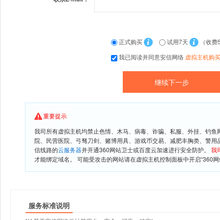
正式购买
试用7天
（收费
我已阅读并同意安信网络
虚拟主机购
重要提示
我司所有虚拟主机均禁止色情、木马、病毒、诈骗、私服、外挂、钓鱼
院、民营医院、弓驽刀剑、赌博用具、游戏币交易、减肥丰胸类、警用
信线路的
云服务器
并开通360网站卫士或百度云加速进行安全防护。
我
才能绑定域名。 可能受攻击的网站请在虚拟主机控制面板中开启“360网
服务标准说明