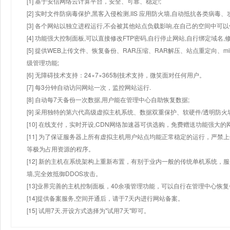
[1] 基于安信网络云计算平台，安全、可靠、稳定!;
[2] 实时文件防病毒保护,黑客入侵检测,IIS 应用防火墙,自动抵抗各类病毒、
[3] 各个网站以独立进程运行,不会被其他站点负载影响,在自己的空间中可以使用
[4] 功能强大控制面板,可以直接修改FTP密码,自行停止网站,自行绑定域名,
[5] 提供WEB上传文件、恢复备份、RAR压缩、RAR解压、站点重定向
级管理功能;
[6] 无障碍技术支持：24×7×365制技术支持，微笑面对任何用户。
[7] 每3分钟自动访问网站一次，监控网站运行.
[8] 自动每7天备份一次数据,用户能在管理中心自助恢复数据;
[9] 采用独特的第六代高级虚拟主机系统、数据双重保护、软硬件/透明防火
[10] 在线支付，实时开设,CDN网络加速器可供选购，免费赠送功能强大
[11] 为了保证服务器上所有虚拟主机用户站点均能正常稳定的运行，严禁上
等极为占用资源的程序。
[12] 新的主机在系统架构上重新布置，有别于业内一般的传统单机系统，
墙,完全效抵御DDOS攻击。
[13]业界完善的主机控制面板，40余项管理功能，可以自行在管理中心恢
[14]提供备案服务,空间开通后，请于7天内进行网站备案。
[15] 试用7天.开设方式选择为"试用7天"即可。