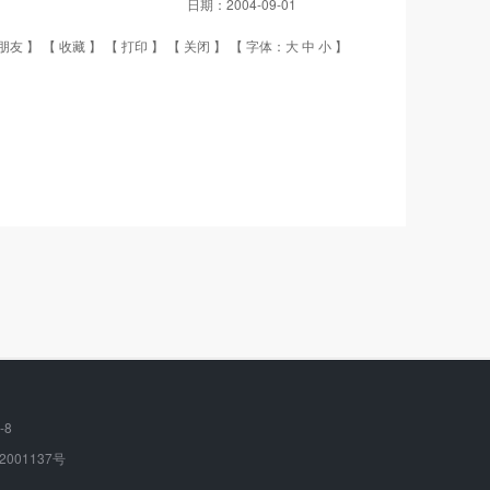
日期：
2004-09-01
朋友
】 【
收藏
】 【
打印
】 【
关闭
】 【 字体：
大
中
小
】
-8
2001137号