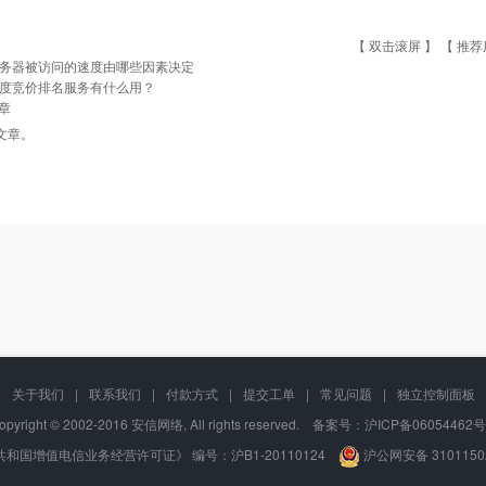
【 双击滚屏 】 【
推荐
务器被访问的速度由哪些因素决定
度竞价排名服务有什么用？
章
文章。
关于我们
|
联系我们
|
付款方式
|
提交工单
|
常见问题
|
独立控制面板
opyright © 2002-2016 安信网络, All rights reserved. 备案号：
沪ICP备06054462号
和国增值电信业务经营许可证》 编号：沪B1-20110124
沪公网安备 3101150