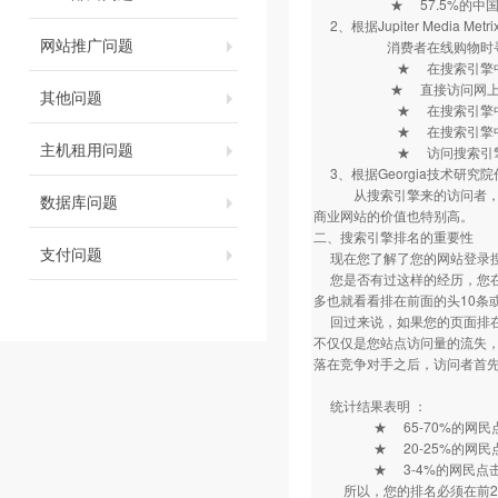
★ 57.5%的中国互
2、根据Jupiter Media
网站推广问题
消费者在线购物时寻找
★ 在搜索引擎中输入
★ 直接访问网上商店
其他问题
★ 在搜索引擎中输入
★ 在搜索引擎中输入
主机租用问题
★ 访问搜索引擎
3、根据Georgia技术研
从搜索引擎来的访问者，新用
数据库问题
商业网站的价值也特别高。
二、搜索引擎排名的重要性
支付问题
现在您了解了您的网站登录
您是否有过这样的经历，您在某
多也就看看排在前面的头10条或
回过来说，如果您的页面排在检
不仅仅是您站点访问量的流失
落在竞争对手之后，访问者首
统计结果表明 ：
★ 65-70%的网民点击
★ 20-25%的网民点击
★ 3-4%的网民点击量
所以，您的排名必须在前2